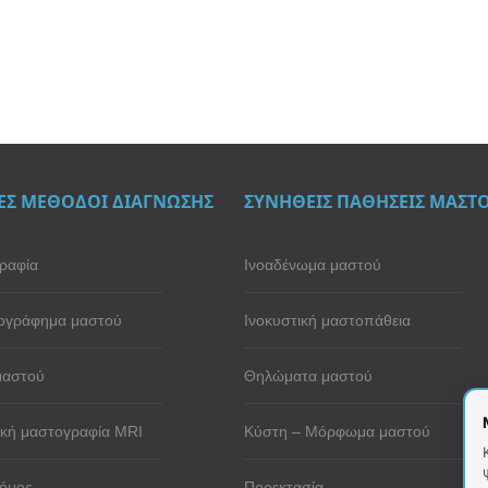
ΕΣ ΜΕΘΟΔΟΙ ΔΙΑΓΝΩΣΗΣ
ΣΥΝΗΘΕΙΣ ΠΑΘΗΣΕΙΣ ΜΑΣΤ
ραφία
Ινοαδένωμα μαστού
ογράφημα μαστού
Ινοκυστική μαστοπάθεια
μαστού
Θηλώματα μαστού
κή μαστογραφία MRI
Κύστη – Μόρφωμα μαστού
όμος
Πορεκτασία