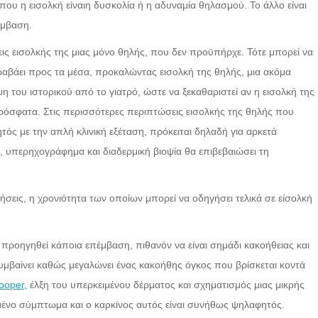
ου η εισολκή είναιη δυσκολία ή η αδυναμία θηλασμού. Το άλλο είναι
Σκλ
Βιοψία μαστού
έμβαση.
Υπε
Μαμμοτόμος
εις εισολκής της μιας μόνο θηλής, που δεν προϋπήρχε. Τότε μπορεί να
Λι
ραβάει προς τα μέσα, προκαλώντας εισολκή της θηλής, μια ακόμα
Ακτ
ψη του ιστορικού από το γιατρό, ώστε να ξεκαθαριστεί αν η εισολκή της
Συρ
ρόσφατα. Στις περισσότερες περιπτώσεις εισολκής της θηλής που
ός με την απλή κλινική εξέταση, πρόκειται δηλαδή για αρκετά
υπερηχογράφημα και διαδερμική βιοψία θα επιβεβαιώσει τη
ήσεις, η χρονιότητα των οποίων μπορεί να οδηγήσει τελικά σε είσολκή
 προηγηθεί κάποια επέμβαση, πιθανόν να είναι σημάδι κακοήθειας και
υμβαίνει καθώς μεγαλώνει ένας κακοήθης όγκος που βρίσκεται κοντά
ooper,
έλξη του υπερκειμένου δέρματος και σχηματισμός μιας μικρής
μένο σύμπτωμα και ο καρκίνος αυτός είναι συνήθως ψηλαφητός.