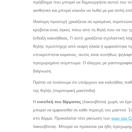
πρόβλημα που μπορεί να δημιουργήσει αυτού του τύπ
αισθητικό και μπορεί εύκολα να λυθεί με μια απλή επ
Ιδιαίτερη προσοχή χρειάζεται σε ορισμένες περιπτώσ
κρύβεται ένας όγκος πίσω από τη θηλή που να την τ
ένδειξη κακοήθειας. Γι αυτό χρειάζεται σχολαστική λή
θηλής προϋπήρχε από νεαρή ηλικία ή εμφανίστηκε π
υποκρύπτεται καρκίνος, αυτός είναι συνήθως ψηλαφητ
προχωρημένο σύμπτωμα. Ο έλεγχος με μαστογραφία, 
διάγνωση.
Πρέπει να τονίσουμε ότι υπάρχουν και καλοήθεις παθ
της θηλής (περιπορική μαστίτιδα).
Η
εισολκή του δέρματος
(λακουβίτσα) χωρίς να έχει
μπορεί να εμφανισθεί σε κάθε περιοχή του μαστού. Σ
στο δέρμα. Προκαλείται τότε ρίκνωση των
ινών του C
λακουβίτσας. Μπορεί να πρόκειται για ήδη προχωρη