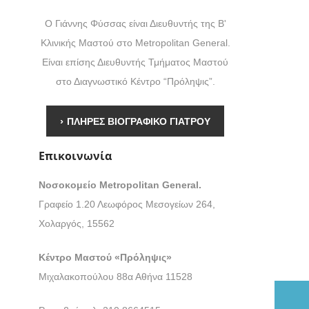
ανάπλαση μαστών
ηρυντική αδένωση
ΑΡΘΡΑ
Ο Γιάννης Φύσσας είναι Διευθυντής της Β'
Εξέλιξη και πρόγνωση του
ρπλασία – Ατυπία
καρκίνου του μαστού
Κλινικής Μαστού στο Metropolitan General.
ΒΙΝΤΕΟ
πονέκρωση
Ψυχολογικά και
Είναι επίσης Διευθυντής Τμήματος Μαστού
οικογενειακά προβλήματα
στο Διαγνωστικό Κέντρο “Πρόληψις”.
ινωτή ουλή
ΕΠΙΚΟΙΝΩΝΙΑ
ίγγιο μαστού
›
ΠΛΗΡΕΣ ΒΙΟΓΡΑΦΙΚΟ ΓΙΑΤΡΟΥ
Επικοινωνία
Νοσοκομείο Metropolitan General.
Γραφείο 1.20 Λεωφόρος Μεσογείων 264,
Χολαργός, 15562
Κέντρο Μαστού «Πρόληψις»
Μιχαλακοπούλου 88α Αθήνα 11528