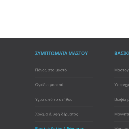
ΣΥΜΠΤΩΜΑΤΑ ΜΑΣΤΟΥ
ΒΑΣΙΚ
Πόνος στο μαστό
Μαστογ
Ογκίδιο μαστού
Υπερηχ
Υγρό από το στήθος
Βιοψία 
Χρώμα & υφή δέρματος
Μαγνητι
Εισολκή θηλής & δέρματος
Μαμμοτ