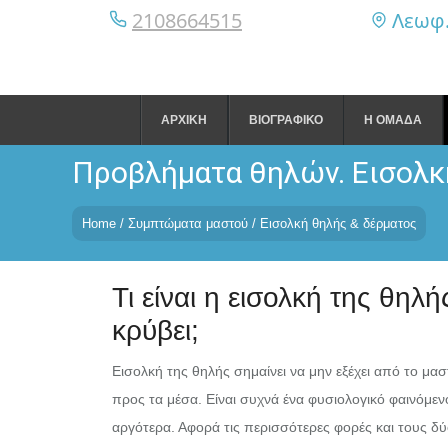
2108664515
Λεωφ. 
Skip
to
ΑΡΧΙΚΗ
ΒΙΟΓΡΑΦΙΚΟ
Η ΟΜΑΔΑ
content
Προβλήματα θηλών. Εισολκ
Ανατομία του μαστού
Λειτουργία μαστού
Home
/
Συμπτώματα μαστού
/
Εισολκή θηλής & δέρματος
Αρτηρίες & φλέβες
Λεμφαδένες
Τι είναι η εισολκή της θηλή
Περιοχές μαστού
κρύβει;
Εισολκή της θηλής σημαίνει να μην εξέχει από το μασ
προς τα μέσα. Είναι συχνά ένα φυσιολογικό φαινόμενο
αργότερα. Αφορά τις περισσότερες φορές και τους δύ