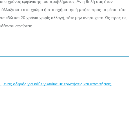
ναι ο χρόνος εμφάνισης του προβλήματος. Αν η θηλή σας ήταν
ες, άλλαξε κάτι στο χρώμα ή στο σχήμα της ή μπήκε προς τα μέσα, τότε
έσα εδώ και 20 χρόνια χωρίς αλλαγή, τότε μην ανησυχείτε. Ως προς τις
ιάζονται αφαίρεση.
, ένας οδηγός για κάθε γυναίκα με ερωτήσεις και απαντήσεις.