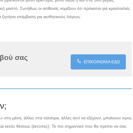
να βρίσκονται μόνο αριστερά, μόνο δεξιά ή και στις δύο μεριές.
) μαστό. Συνήθως οι ασθενείς νομίζουν ότι πρόκειται για κρεατοελιές
κα ζητήσει επέμβαση για αισθητικούς λόγους.
εβού σας
ΕΠΙΚΟΙΝΩΝΙΑ ΕΔΩ
ν;
» στη μέση, άλλες στα τέσσερα, άλλες αντί να εξέχουν, μπαίνουν προς
και εκτός θέσεως (έκτοπες). Το πιο σημαντικό που θα πρέπει να σας