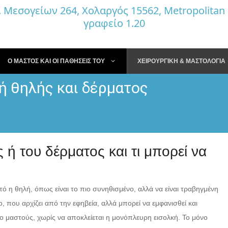
Μεσογείων 264, Χολαργός 15562, Metropolitan 
γραφείο 1.20
Ο ΜΑΣΤΟΣ ΚΑΙ ΟΙ ΠΑΘΗΣΕΙΣ ΤΟΥ
ΧΕΙΡΟΥΡΓΙΚΗ & ΜΑΣΤΟΛΟΓΙΑ
ή θηλής και δέρματος
Πόνος στο μαστό
Λήψη ιστορικού
Ινο
(Μασταλγία)
Ψηλάφηση μαστού
Κύ
Ογκίδιο μαστού
μα
Αυτοεξέταση
Υγρό από τη θηλή.
Ινο
ς ή του δέρματος και τι μπορεί να
Μαστογραφία
Χρώμα & υφή δέρματος
Πορ
Υπερηχογράφημα
Εισολκή θηλής &
Θη
δέρματος
Ελαστογραφία
τό η θηλή, όπως είναι το πιο συνηθισμένο, αλλά να είναι τραβηγμένη
Φλε
Προχωρημένος καρκίνος
Μασ
, που αρχίζει από την εφηβεία, αλλά μπορεί να εμφανισθεί και
Μαγνητική μαστογραφία
ο μαστούς, χωρίς να αποκλείεται η μονόπλευρη εισολκή. Το μόνο
Φυλ
Κυτταρολογική εξέταση