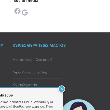
Social media
Facebook
Google
ΟΥ
ΚΥΡΙΕΣ ΘΕΡΑΠΕΙΕΣ ΜΑΣΤΟΥ
Μαστεκτομή – Ογκεκτομή
Λεμφαδένες μασχάλης
Χημειοθεραπεία
Μπέσσυ
Ακτινοθεραπεία μαστού
Καλώς ήρθατε! Είμαι η Μπέσσυ η AI
ψηφιακή βοηθός του ιατρείου. Πώς
Ορμονοθεραπεία