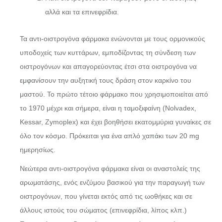
αλλά και τα επινεφρίδια.
Τα αντι-οιστρογόνα φάρμακα ενώνονται με τους ορμονικούς
υποδοχείς των κυττάρων, εμποδίζοντας τη σύνδεση των
οιστρογόνων και απαγορεύοντας έτσι στα οιστρογόνα να
εμφανίσουν την αυξητική τους δράση στον καρκίνο του
μαστού. Το πρώτο τέτοιο φάρμακο που χρησιμοποιείται από
το 1970 μέχρι και σήμερα, είναι η ταμοξιφαίνη (Nolvadex,
Kessar, Zymoplex) και έχει βοηθήσει εκατομμύρια γυναίκες σε
όλο τον κόσμο. Πρόκειται για ένα απλό χαπάκι των 20 mg
ημερησίως.
Νεώτερα αντι-οιστρογόνα φάρμακα είναι οι αναστολείς της
αρωματάσης, ενός ενζύμου βασικού για την παραγωγή των
οιστρογόνων, που γίνεται εκτός από τις ωοθήκες και σε
άλλους ιστούς του σώματος (επινεφρίδια, λίπος κλπ.)