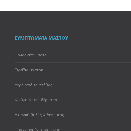
ΣΥΜΠΤΩΜΑΤΑ ΜΑΣΤΟΥ
Πόνος στο μαστό
Ογκίδιο μαστού
Υγρό από το στήθος
Χρώμα & υφή δέρματος
Εισολκή θηλής & δέρματος
Προχωρημένος καρκίνος