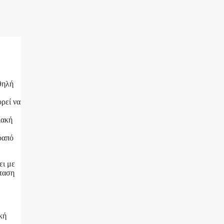
θηλή
ρεί να
.
ιακή
όαπό
ει με
άταση
κή