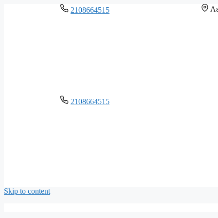
Λε
2108664515
2108664515
Skip to content