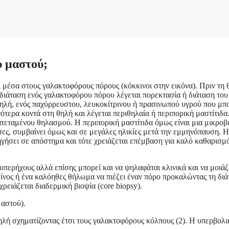
υ μαστού;
ι μέσα στους γαλακτοφόρους πόρους (κόκκινοι στην εικόνα). Πριν τη 
 διάταση ενός γαλακτοφόρου πόρου λέγεται πορεκτασία ή διάταση του
 θηλή, ενός παχύρρευστου, λευκοκίτρινου ή πρασινωπού υγρού που μπο
τερα κοντά στη θηλή και λέγεται περιθηλαία ή περιπορική μαστίτιδα
τεταμένου θηλασμού. Η περιπορική μαστίτιδα όμως είναι μια μικροβ
σες, συμβαίνει όμως και σε μεγάλες ηλικίες μετά την εμμηνόπαυση. Η
δηγήσει σε απόστημα και τότε χρειάζεται επέμβαση για καλό καθαρισμ
περήχους αλλά επίσης μπορεί και να ψηλαφάται κλινικά και να μοιάζ
κίνος ή ένα καλόηθες θήλωμα να πιέζει έναν πόρο προκαλώντας τη δι
ρειάζεται διαδερμική βιοψία (core biopsy).
μαστού).
θηλή σχηματίζοντας έτσι τους γαλακτοφόρους κόλπους (2). Η υπερβολι