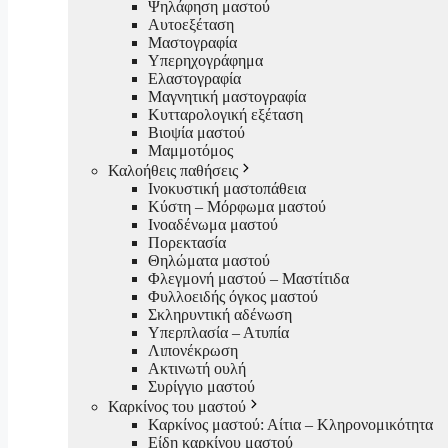
Ψηλάφηση μαστού
Αυτοεξέταση
Μαστογραφία
Υπερηχογράφημα
Ελαστογραφία
Μαγνητική μαστογραφία
Κυτταρολογική εξέταση
Βιοψία μαστού
Μαμμοτόμος
Καλοήθεις παθήσεις
Ινοκυστική μαστοπάθεια
Κύστη – Μόρφωμα μαστού
Ινοαδένωμα μαστού
Πορεκτασία
Θηλώματα μαστού
Φλεγμονή μαστού – Μαστίτιδα
Φυλλοειδής όγκος μαστού
Σκληρυντική αδένωση
Υπερπλασία – Ατυπία
Λιπονέκρωση
Ακτινωτή ουλή
Συρίγγιο μαστού
Καρκίνος του μαστού
Καρκίνος μαστού: Αίτια – Κληρονομικότητα
Είδη καρκίνου μαστού