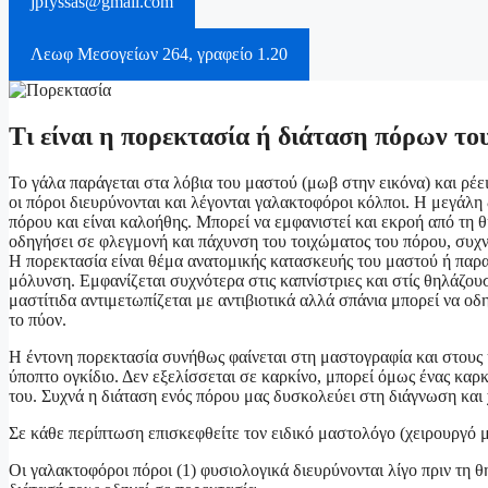
jpfyssas@gmail.com
Λεωφ Μεσογείων 264, γραφείο 1.20
Τι είναι η πορεκτασία ή διάταση πόρων το
Το γάλα παράγεται στα λόβια του μαστού (μωβ στην εικόνα) και ρέε
οι πόροι διευρύνονται και λέγονται γαλακτοφόροι κόλποι. Η μεγάλη
πόρου και είναι καλοήθης. Μπορεί να εμφανιστεί και εκροή από τη
οδηγήσει σε φλεγμονή και πάχυνση του τοιχώματος του πόρου, συχνό
Η πορεκτασία είναι θέμα ανατομικής κατασκευής του μαστού ή παρα
μόλυνση. Εμφανίζεται συχνότερα στις καπνίστριες και στίς θηλάζου
μαστίτιδα αντιμετωπίζεται με αντιβιοτικά αλλά σπάνια μπορεί να ο
το πύον.
Η έντονη πορεκτασία συνήθως φαίνεται στη μαστογραφία και στους υ
ύποπτο ογκίδιο. Δεν εξελίσσεται σε καρκίνο, μπορεί όμως ένας καρ
του. Συχνά η διάταση ενός πόρου μας δυσκολεύει στη διάγνωση και χ
Σε κάθε περίπτωση επισκεφθείτε τον ειδικό μαστολόγο (χειρουργό 
Οι γαλακτοφόροι πόροι (1) φυσιολογικά διευρύνονται λίγο πριν τη 