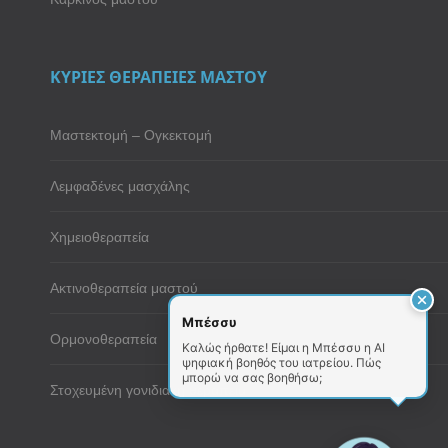
ΚΥΡΙΕΣ ΘΕΡΑΠΕΙΕΣ ΜΑΣΤΟΥ
Μαστεκτομή – Ογκεκτομή
Λεμφαδένες μασχάλης
Χημειοθεραπεία
Ακτινοθεραπεία μαστού
Μπέσσυ
Ορμονοθεραπεία
Καλώς ήρθατε! Είμαι η Μπέσσυ η AI
ψηφιακή βοηθός του ιατρείου. Πώς
μπορώ να σας βοηθήσω;
Στοχευμένη γονιδιακή θεραπεία