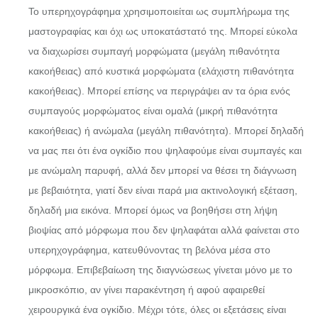
Το υπερηχογράφημα χρησιμοποιείται ως συμπλήρωμα της
μαστογραφίας και όχι ως υποκατάστατό της. Μπορεί εύκολα
να διαχωρίσει συμπαγή μορφώματα (μεγάλη πιθανότητα
κακοήθειας) από κυστικά μορφώματα (ελάχιστη πιθανότητα
κακοήθειας). Μπορεί επίσης να περιγράψει αν τα όρια ενός
συμπαγούς μορφώματος είναι ομαλά (μικρή πιθανότητα
κακοήθειας) ή ανώμαλα (μεγάλη πιθανότητα). Μπορεί δηλαδή
να μας πει ότι ένα ογκίδιο που ψηλαφούμε είναι συμπαγές και
με ανώμαλη παρυφή, αλλά δεν μπορεί να θέσει τη διάγνωση
με βεβαιότητα, γιατί δεν είναι παρά μια ακτινολογική εξέταση,
δηλαδή μια εικόνα. Μπορεί όμως να βοηθήσει στη λήψη
βιοψίας από μόρφωμα που δεν ψηλαφάται αλλά φαίνεται στο
υπερηχογράφημα, κατευθύνοντας τη βελόνα μέσα στο
μόρφωμα. Επιβεβαίωση της διαγνώσεως γίνεται μόνο με το
μικροσκόπιο, αν γίνει παρακέντηση ή αφού αφαιρεθεί
χειρουργικά ένα ογκίδιο. Μέχρι τότε, όλες οι εξετάσεις είναι