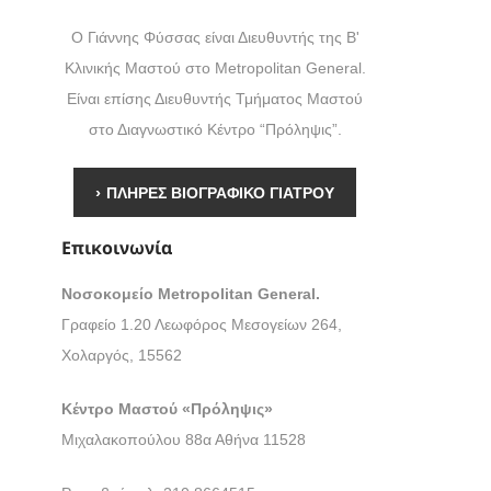
ανάπλαση μαστών
ηρυντική αδένωση
ΑΡΘΡΑ
Ο Γιάννης Φύσσας είναι Διευθυντής της Β'
Εξέλιξη και πρόγνωση του
ρπλασία – Ατυπία
καρκίνου του μαστού
Κλινικής Μαστού στο Metropolitan General.
ΒΙΝΤΕΟ
πονέκρωση
Ψυχολογικά και
Είναι επίσης Διευθυντής Τμήματος Μαστού
οικογενειακά προβλήματα
στο Διαγνωστικό Κέντρο “Πρόληψις”.
ινωτή ουλή
ΕΠΙΚΟΙΝΩΝΙΑ
ίγγιο μαστού
›
ΠΛΗΡΕΣ ΒΙΟΓΡΑΦΙΚΟ ΓΙΑΤΡΟΥ
Επικοινωνία
Νοσοκομείο Metropolitan General.
Γραφείο 1.20 Λεωφόρος Μεσογείων 264,
Χολαργός, 15562
Κέντρο Μαστού «Πρόληψις»
Μιχαλακοπούλου 88α Αθήνα 11528