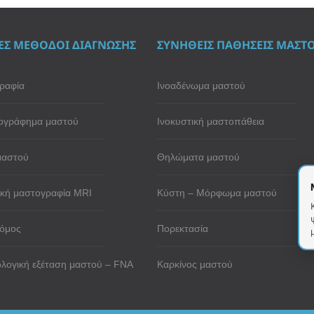
ΕΣ ΜΕΘΟΔΟΙ ΔΙΑΓΝΩΣΗΣ
ΣΥΝΗΘΕΙΣ ΠΑΘΗΣΕΙΣ ΜΑΣΤ
ραφία
Ινοαδένωμα μαστού
ογράφημα μαστού
Ινοκυστική μαστοπάθεια
μαστού
Θηλώματα μαστού
κή μαστογραφία MRI
Κύστη – Μόρφωμα μαστού
όμος
Πορεκτασία
λογική εξέταση μαστού – FNA
Καρκίνος μαστού