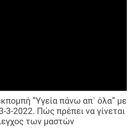
Σκλ
Βιοψία μαστού
Υπε
Μαμμοτόμος
Λι
Ακτ
Συρ
εκπομπή ”Υγεία πάνω απ` όλα” με
3-3-2022. Πώς πρέπει να γίνεται
λεγχος των μαστών