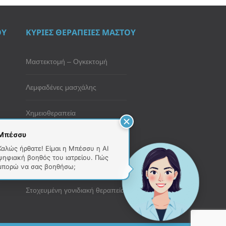
ΟΥ
ΚΥΡΙΕΣ ΘΕΡΑΠΕΙΕΣ ΜΑΣΤΟΥ
Μαστεκτομή – Ογκεκτομή
Λεμφαδένες μασχάλης
Χημειοθεραπεία
Μπέσσυ
Ακτινοθεραπεία μαστού
Καλώς ήρθατε! Είμαι η Μπέσσυ η AI
ψηφιακή βοηθός του ιατρείου. Πώς
Ορμονοθεραπεία
μπορώ να σας βοηθήσω;
Στοχευμένη γονιδιακή θεραπεία