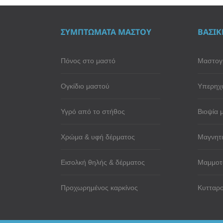
ΣΥΜΠΤΩΜΑΤΑ ΜΑΣΤΟΥ
ΒΑΣΙΚ
Πόνος στο μαστό
Μαστογ
Ογκίδιο μαστού
Υπερηχ
Υγρό από το στήθος
Βιοψία 
Χρώμα & υφή δέρματος
Μαγνητι
Εισολκή θηλής & δέρματος
Μαμμοτ
Προχωρημένος καρκίνος
Κυτταρο