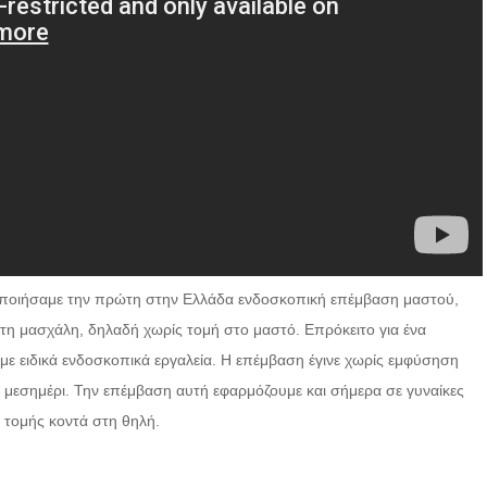
οποιήσαμε την πρώτη στην Ελλάδα ενδοσκοπική επέμβαση μαστού,
τη μασχάλη, δηλαδή χωρίς τομή στο μαστό. Επρόκειτο για ένα
ε ειδικά ενδοσκοπικά εργαλεία. Η επέμβαση έγινε χωρίς εμφύσηση
 μεσημέρι. Την επέμβαση αυτή εφαρμόζουμε και σήμερα σε γυναίκες
 τομής κοντά στη θηλή.