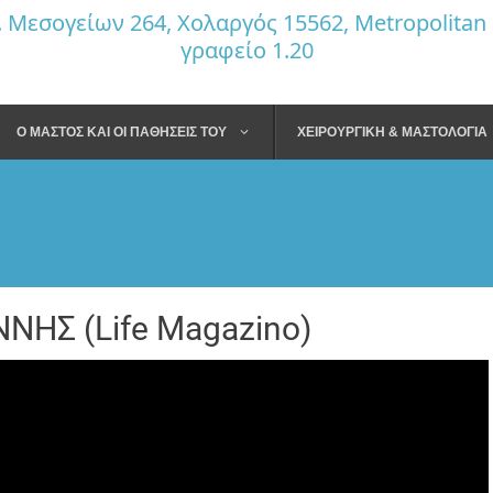
Μεσογείων 264, Χολαργός 15562, Metropolitan 
γραφείο 1.20
Ο ΜΑΣΤΟΣ ΚΑΙ ΟΙ ΠΑΘΗΣΕΙΣ ΤΟΥ
ΧΕΙΡΟΥΡΓΙΚΗ & ΜΑΣΤΟΛΟΓΙΑ
Πόνος στο μαστό
Λήψη ιστορικού
Ινο
(Μασταλγία)
Ψηλάφηση μαστού
Κύ
Ογκίδιο μαστού
μα
Αυτοεξέταση
Υγρό από τη θηλή.
Ινο
ΝΗΣ (Life Magazino)
Μαστογραφία
Χρώμα & υφή δέρματος
Πορ
Υπερηχογράφημα
Εισολκή θηλής &
Θη
δέρματος
Ελαστογραφία
Φλε
Προχωρημένος καρκίνος
Μασ
Μαγνητική μαστογραφία
Φυλ
Κυτταρολογική εξέταση